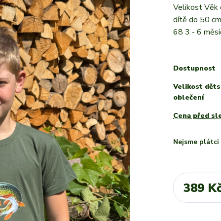
Velikost Věk
dítě do 50 c
68 3 - 6 měsí
Dostupnost
Velikost dět
oblečení
Cena před sl
Nejsme plátc
389 K