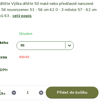
 dítěte Výška dítěte 50 malé nebo předčasně narozené
m 56 novorozenec 51 - 56 cm 62 0 - 3 měsíce 57 - 62 cm
ců 63...
celý popis
Skladem
ského
evou
490 Kč
i DPH
č
Přidat do košíku
/
ks