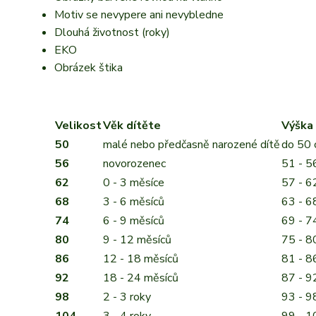
Motiv se nevypere ani nevybledne
Dlouhá životnost (roky)
EKO
Obrázek štika
Velikost
Věk dítěte
Výška 
50
malé nebo předčasně narozené dítě
do 50
56
novorozenec
51 - 5
62
0 - 3 měsíce
57 - 6
68
3 - 6 měsíců
63 - 6
74
6 - 9 měsíců
69 - 7
80
9 - 12 měsíců
75 - 8
86
12 - 18 měsíců
81 - 8
92
18 - 24 měsíců
87 - 9
98
2 - 3 roky
93 - 9