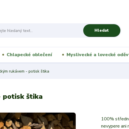
Hledat
Chlapecké oblečení
Myslivecké a lovecké oděv
tkým rukávem - potisk štika
 potisk štika
100% středně
nevypere ani