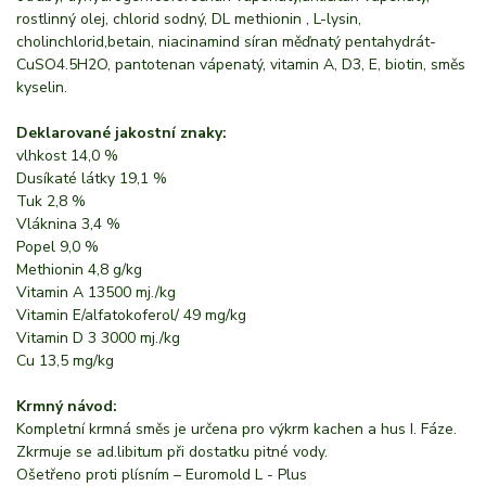
rostlinný olej, chlorid sodný, DL methionin , L-lysin,
cholinchlorid,betain, niacinamind síran měďnatý pentahydrát-
CuSO4.5H2O, pantotenan vápenatý, vitamin A, D3, E, biotin, směs
kyselin.
Deklarované jakostní znaky:
vlhkost 14,0 %
Dusíkaté látky 19,1 %
Tuk 2,8 %
Vláknina 3,4 %
Popel 9,0 %
Methionin 4,8 g/kg
Vitamin A 13500 mj./kg
Vitamin E/alfatokoferol/ 49 mg/kg
Vitamin D 3 3000 mj./kg
Cu 13,5 mg/kg
Krmný návod:
Kompletní krmná směs je určena pro výkrm kachen a hus I. Fáze.
Zkrmuje se ad.libitum při dostatku pitné vody.
Ošetřeno proti plísním – Euromold L - Plus