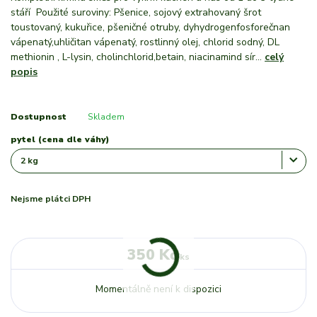
stáří Použité suroviny: Pšenice, sojový extrahovaný šrot
toustovaný, kukuřice, pšeničné otruby, dyhydrogenfosforečnan
vápenatý,uhličitan vápenatý, rostlinný olej, chlorid sodný, DL
methionin , L-lysin, cholinchlorid,betain, niacinamind sír...
celý
popis
Dostupnost
Skladem
pytel (cena dle váhy)
Nejsme plátci DPH
350 Kč
/
ks
Momentálně není k dispozici