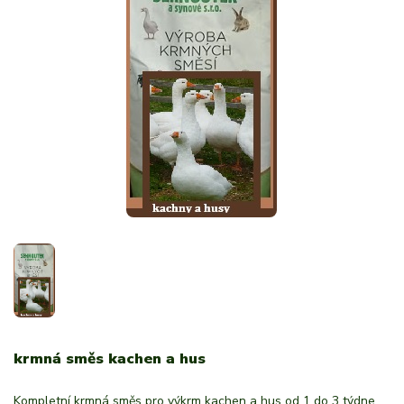
krmná směs kachen a hus
Kompletní krmná směs pro výkrm kachen a hus od 1 do 3 týdne