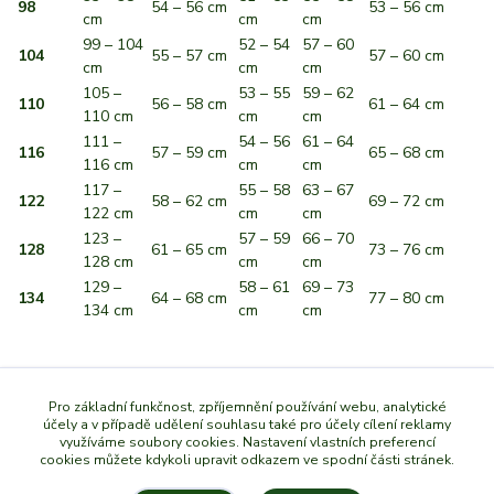
98
54 – 56 cm
53 – 56 cm
cm
cm
cm
99 – 104
52 – 54
57 – 60
104
55 – 57 cm
57 – 60 cm
cm
cm
cm
105 –
53 – 55
59 – 62
110
56 – 58 cm
61 – 64 cm
110 cm
cm
cm
111 –
54 – 56
61 – 64
116
57 – 59 cm
65 – 68 cm
116 cm
cm
cm
117 –
55 – 58
63 – 67
122
58 – 62 cm
69 – 72 cm
122 cm
cm
cm
123 –
57 – 59
66 – 70
128
61 – 65 cm
73 – 76 cm
128 cm
cm
cm
129 –
58 – 61
69 – 73
134
64 – 68 cm
77 – 80 cm
134 cm
cm
cm
Zboží zařazeno v kategoriích
Pro základní funkčnost, zpříjemnění používání webu, analytické
účely a v případě udělení souhlasu také pro účely cílení reklamy
využíváme soubory cookies. Nastavení vlastních preferencí
Dětské svetry a mikinky
cookies můžete kdykoli upravit odkazem ve spodní části stránek.