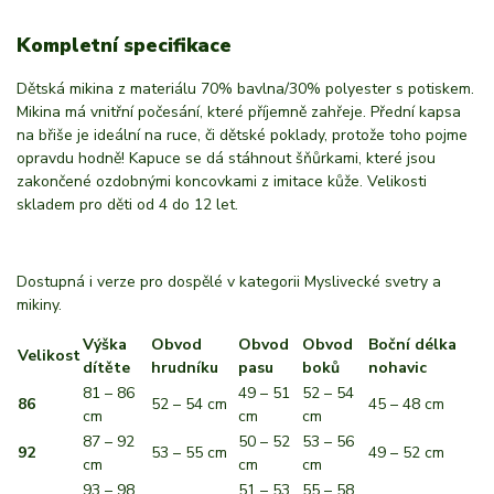
Kompletní specifikace
Dětská mikina z materiálu 70% bavlna/30% polyester s potiskem.
Mikina má vnitřní počesání, které příjemně zahřeje. Přední kapsa
na břiše je ideální na ruce, či dětské poklady, protože toho pojme
opravdu hodně! Kapuce se dá stáhnout šňůrkami, které jsou
zakončené ozdobnými koncovkami z imitace kůže. Velikosti
skladem pro děti od 4 do 12 let.
Dostupná i verze pro dospělé v kategorii Myslivecké svetry a
mikiny.
Výška
Obvod
Obvod
Obvod
Boční délka
Velikost
dítěte
hrudníku
pasu
boků
nohavic
81 – 86
49 – 51
52 – 54
86
52 – 54 cm
45 – 48 cm
cm
cm
cm
87 – 92
50 – 52
53 – 56
92
53 – 55 cm
49 – 52 cm
cm
cm
cm
93 – 98
51 – 53
55 – 58