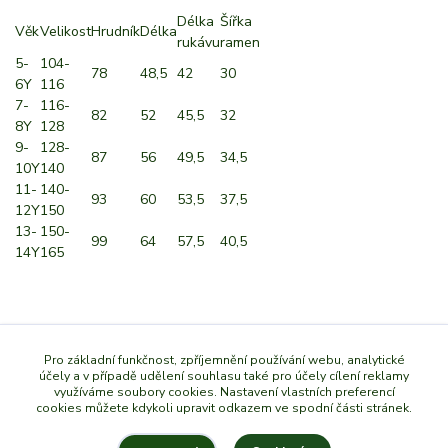
Délka
Šířka
Věk
Velikost
Hrudník
Délka
rukávu
ramen
5-
104-
78
48,5
42
30
6Y
116
7-
116-
82
52
45,5
32
8Y
128
9-
128-
87
56
49,5
34,5
10Y
140
11-
140-
93
60
53,5
37,5
12Y
150
13-
150-
99
64
57,5
40,5
14Y
165
Zboží zařazeno v kategoriích
Pro základní funkčnost, zpříjemnění používání webu, analytické
účely a v případě udělení souhlasu také pro účely cílení reklamy
využíváme soubory cookies. Nastavení vlastních preferencí
Dětské svetry a mikinky
cookies můžete kdykoli upravit odkazem ve spodní části stránek.