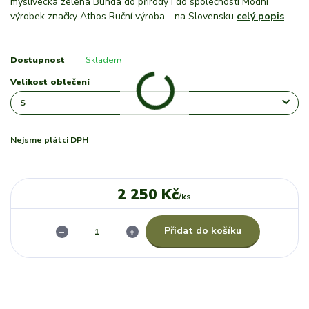
myslivecká zelená Bunda do přírody i do společnosti Módní
výrobek značky Athos Ruční výroba - na Slovensku
celý popis
Dostupnost
Skladem
Velikost oblečení
Nejsme plátci DPH
2 250 Kč
/
ks
Přidat do košíku