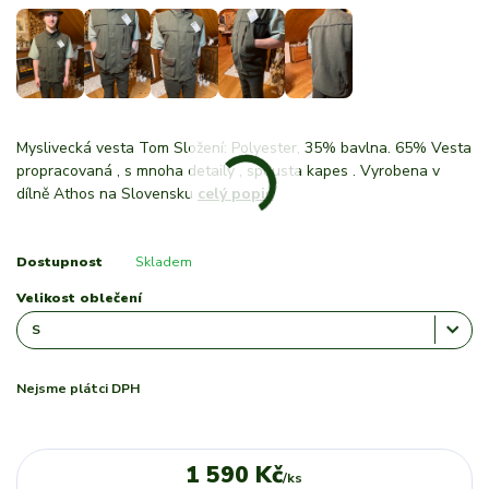
Myslivecká vesta Tom Složení: Polyester, 35% bavlna. 65% Vesta
propracovaná , s mnoha detaily , spousta kapes . Vyrobena v
dílně Athos na Slovensku
celý popis
Dostupnost
Skladem
Velikost oblečení
Nejsme plátci DPH
1 590 Kč
/
ks