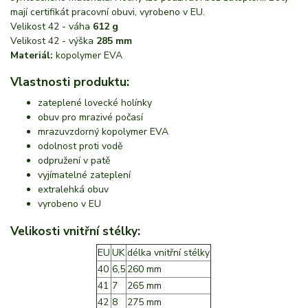
mají certifikát pracovní obuvi, vyrobeno v EU.
Velikost 42 - váha
612 g
Velikost 42 - výška
285 mm
Materiál:
kopolymer EVA
Vlastnosti produktu:
zateplené lovecké holínky
obuv pro mrazivé počasí
mrazuvzdorný kopolymer EVA
odolnost proti vodě
odpružení v patě
vyjímatelné zateplení
extralehká obuv
vyrobeno v EU
Velikosti vnitřní stélky:
EU
UK
délka vnitřní stélky
40
6,5
260 mm
41
7
265 mm
42
8
275 mm