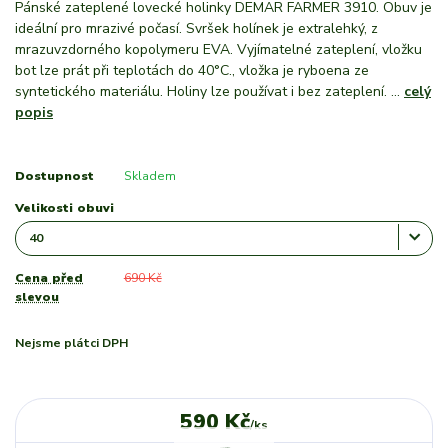
Pánské zateplené lovecké holinky DEMAR FARMER 3910. Obuv je
ideální pro mrazivé počasí. Svršek holínek je extralehký, z
mrazuvzdorného kopolymeru EVA. Vyjímatelné zateplení, vložku
bot lze prát při teplotách do 40°C., vložka je ryboena ze
syntetického materiálu. Holiny lze používat i bez zateplení. ...
celý
popis
Dostupnost
Skladem
Velikosti obuvi
Cena před
690 Kč
slevou
Nejsme plátci DPH
590 Kč
/
ks