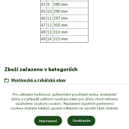
43
9
280 mm
45
10
290 mm
46
11
297 mm
47
12
305 mm
48
13
310 mm
49
14
315 mm
Zboží zařazeno v kategoriích
Myslivecká a rybářská obuv
GUMÁKY, HOLÍNKY
Pro základní funkčnost, zpříjemnění používání webu, analytické
PÁNI
účely a v případě udělení souhlasu také pro účely cílení reklamy
využíváme soubory cookies. Nastavení vlastních preferencí
DÁMY
cookies můžete kdykoli upravit odkazem ve spodní části stránek.
Souhlasím
Nastavení