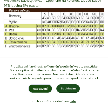
Myslivecké kalhoty AFRO - Zpevněno na kolenou. Zipové kapsy.
97% bavlna 3% elastan.
Zboží zařazeno v kategoriích
Pro základní funkčnost, zpříjemnění používání webu, analytické
účely a v případě udělení souhlasu také pro účely cílení reklamy
využíváme soubory cookies. Nastavení vlastních preferencí
Pánské kalhoty
cookies můžete kdykoli upravit odkazem ve spodní části stránek.
Souhlasím
Nastavení
Souhlas můžete odmítnout
zde
.
Vytvořeno na
Eshop-rychle.cz