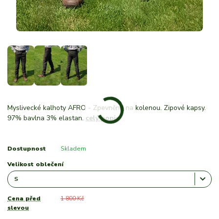
Myslivecké kalhoty AFRO - Zpevněno na kolenou. Zipové kapsy.
97% bavlna 3% elastan.
celý popis
Dostupnost
Skladem
Velikost oblečení
Cena před
1 800 Kč
slevou