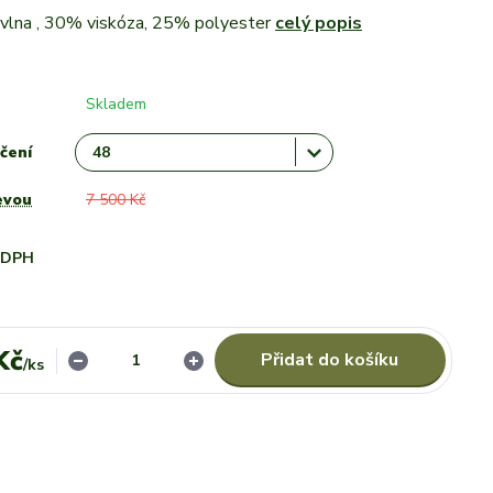
%vlna , 30% viskóza, 25% polyester
celý popis
Skladem
čení
evou
7 500 Kč
i DPH
Kč
Přidat do košíku
/
ks