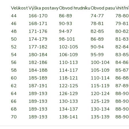
Velikost
Výška postavy
Obvod hrudníku
Obvod pasu
Vnitřn
44
166-170
86-89
74-77
78-80
46
168-171
90-93
78-81
79-81
48
171-176
94-97
82-85
80-82
50
174-179
98-101
86-89
81-83
52
177-182
102-105
90-94
82-84
54
180-184
106-109
95-99
83-85
56
182-186
110-113
100-104
84-86
58
184-188
114-117
105-109
85-87
60
185-189
118-121
110-114
86-88
62
187-191
122-125
115-119
87-89
64
189-193
126-129
120-124
88-90
66
189-193
130-133
125-129
88-90
68
189-193
134-137
130-134
88-90
70
189-193
138-141
135-139
88-90