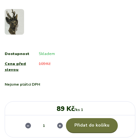
Dostupnost
Skladem
Cena před
109 Kč
slevou
Nejsme plátci DPH
89 Kč
/
ks 1
Přidat do košíku