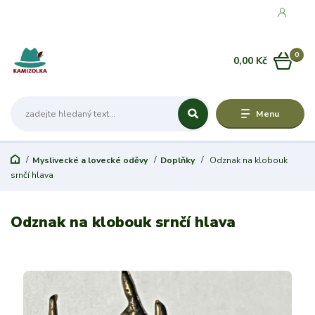
0
0,00 Kč
Menu
Myslivecké a lovecké oděvy
Doplňky
Odznak na klobouk
srnčí hlava
Odznak na klobouk srnčí hlava