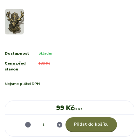
Dostupnost
Skladem
Cena před
199 Kč
slevou
Nejsme plátci DPH
99 Kč
/
1 ks
Přidat do košíku