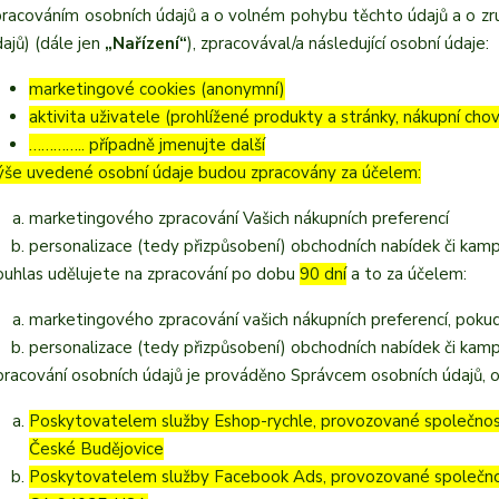
pracováním osobních údajů a o volném pohybu těchto údajů a o zru
ajů) (dále jen
„Nařízení“
), zpracovával/a následující osobní údaje:
marketingové cookies (anonymní)
aktivita uživatele (prohlížené produkty a stránky, nákupní chov
………….. případně jmenujte další
ýše uvedené osobní údaje budou zpracovány za účelem:
marketingového zpracování Vašich nákupních preferencí
personalizace (tedy přizpůsobení) obchodních nabídek či kam
ouhlas udělujete na zpracování po dobu
90 dní
a to za účelem:
marketingového zpracování vašich nákupních preferencí, poku
personalizace (tedy přizpůsobení) obchodních nabídek či kam
pracování osobních údajů je prováděno Správcem osobních údajů, o
Poskytovatelem služby Eshop-rychle, provozované společností
České Budějovice
Poskytovatelem služby Facebook Ads, provozované společnos