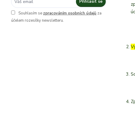
Přihlásit se
z
úd
Souhlasím se
zpracováním osobních údajů
za
účelem rozesílky newsletteru.
V
S
Z