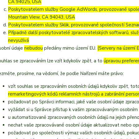
CA 94025, USA
Poskytovatelem služby Google AdWords, provozované společ
Mountain View, CA 94043, USA
Poskytovatelem služby Sklik, provozované společností Seznam
Případně další poskytovatelé zpracovatelských softwarů, služ
nevyužívá
sobní údaje
nebudou
předány mimo území EU.
(Servery na území 
ouhlas se zpracováním lze vzít kdykoliv zpět, a to
úpravou prefere
ezměte, prosíme, na vědomí, že podle Nařízení máte právo:
vzít souhlas se zpracováním osobních údajů kdykoliv zpět, to
remarketingových kódů reklamních nástrojů a zabránění pers
požadovat po Správci informaci, jaké vaše osobní údaje zprac
vyžádat si u Správce přístup k vašim zpracovávaným osobním 
u automatizovaně zpracovaných osobních údajů na jejich přen
nechat vaše zpracovávané osobní údaje aktualizovat nebo opr
požadovat po společnosti výmaz vašich osobních údajů, pokud