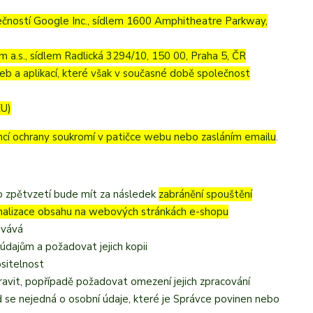
ností Google Inc., sídlem 1600 Amphitheatre Parkway,
 a.s., sídlem Radlická 3294/10, 150 00, Praha 5, ČR
eb a aplikací, které však v současné době společnost
EU)
ncí ochrany soukromí v patičce webu nebo zasláním emailu
.
to zpětvzetí bude mít za následek
zabránění spouštění
onalizace obsahu na webových stránkách e-shopu
ovává
údajům a požadovat jejich kopii
ositelnost
avit, popřípadě požadovat omezení jejich zpracování
 se nejedná o osobní údaje, které je Správce povinen nebo