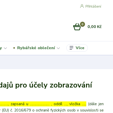
Přihlášení
0
0,00 Kč
Více
y
Rybářské oblečení
ajů pro účely zobrazování
……., zapsaná u ………………… , oddíl …, vložka …..
(dále jen
 (EU) č. 2016/679 o ochraně fyzických osob v souvislosti se