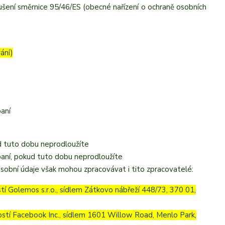
šení směrnice 95/46/ES (obecné nařízení o ochraně osobních
ání)
paní
d tuto dobu neprodloužíte
paní, pokud tuto dobu neprodloužíte
sobní údaje však mohou zpracovávat i tito zpracovatelé:
 Golemos s.r.o., sídlem Zátkovo nábřeží 448/73, 370 01,
tí Facebook Inc., sídlem 1601 Willow Road, Menlo Park,