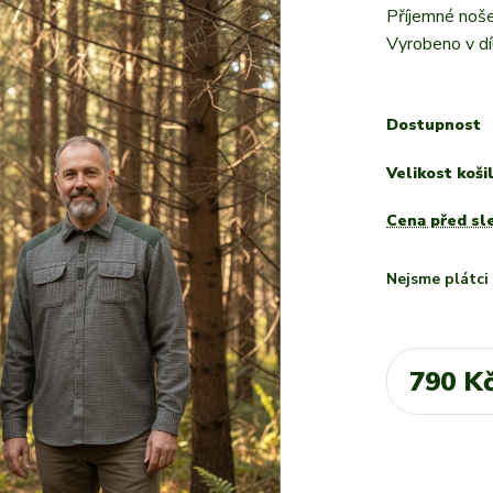
Příjemné noše
Vyrobeno v dí
Dostupnost
Velikost koši
Cena před sl
Nejsme plátc
790 K