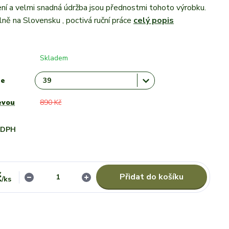
ní a velmi snadná údržba jsou přednostmi tohoto výrobku.
lně na Slovensku , poctivá ruční práce
celý popis
Skladem
le
evou
890 Kč
i DPH
č
Přidat do košíku
/
ks