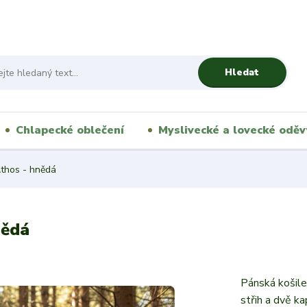
Hledat
Chlapecké oblečení
Myslivecké a lovecké oděv
Athos - hnědá
nědá
Pánská košil
střih a dvě k