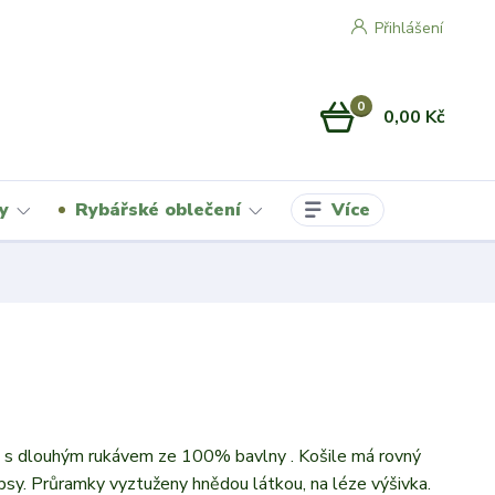
Přihlášení
0
0,00 Kč
Více
y
Rybářské oblečení
e s dlouhým rukávem ze 100% bavlny . Košile má rovný
apsy. Průramky vyztuženy hnědou látkou, na léze výšivka.