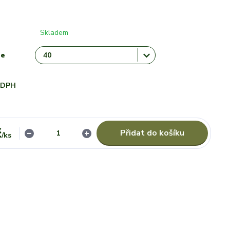
Skladem
le
i DPH
č
Přidat do košíku
/
ks