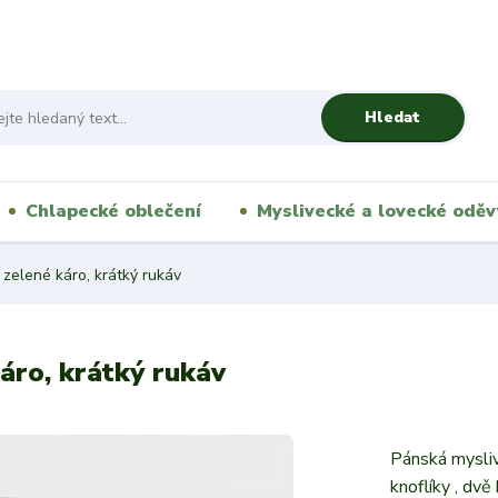
Hledat
Chlapecké oblečení
Myslivecké a lovecké oděv
 zelené káro, krátký rukáv
áro, krátký rukáv
Pánská mysliv
knoflíky , dv