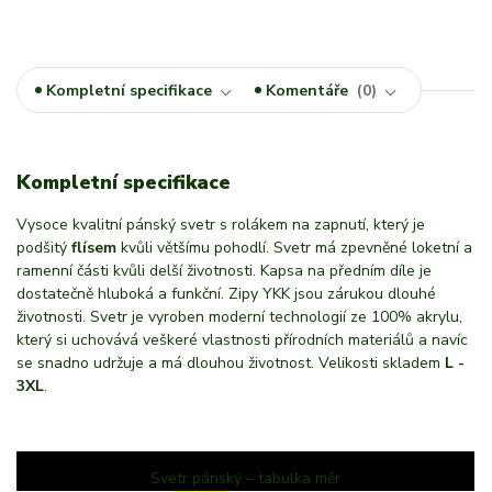
Kompletní specifikace
Komentáře
0
Kompletní specifikace
Vysoce kvalitní pánský svetr s rolákem na zapnutí, který je
podšitý
flísem
kvůli většímu pohodlí. Svetr má zpevněné loketní a
ramenní části kvůli delší životnosti. Kapsa na předním díle je
dostatečně hluboká a funkční. Zipy YKK jsou zárukou dlouhé
životnosti. Svetr je vyroben moderní technologií ze 100% akrylu,
který si uchovává veškeré vlastnosti přírodních materiálů a navíc
se snadno udržuje a má dlouhou životnost. Velikosti skladem
L -
3XL
.
Svetr pánský – tabulka měr