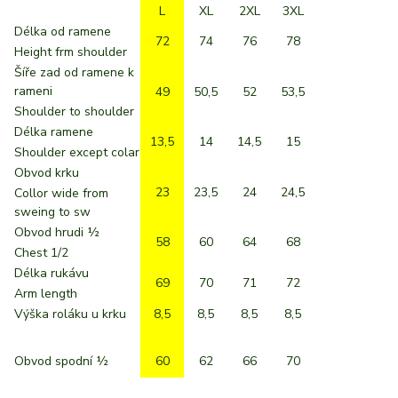
L
XL
2XL
3XL
Délka od ramene
72
74
76
78
Height frm shoulder
Šíře zad od ramene k
rameni
49
50,5
52
53,5
Shoulder to shoulder
Délka ramene
13,5
14
14,5
15
Shoulder except colar
Obvod krku
23
23,5
24
24,5
Collor wide from
sweing to sw
Obvod hrudi ½
58
60
64
68
Chest 1/2
Délka rukávu
69
70
71
72
Arm length
Výška roláku u krku
8,5
8,5
8,5
8,5
Obvod spodní ½
60
62
66
70