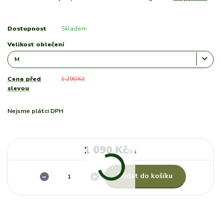
Dostupnost
Skladem
Velikost oblečení
Cena před
1 290 Kč
slevou
Nejsme plátci DPH
1 090 Kč
/
ks
Přidat do košíku