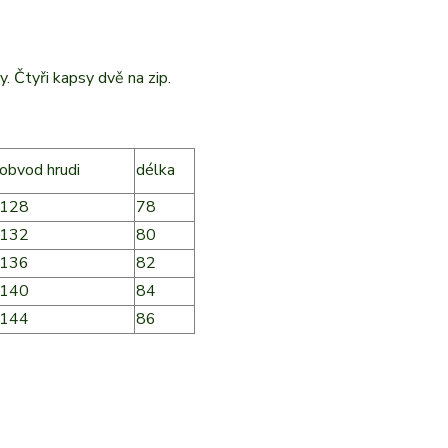
y. Čtyři kapsy dvě na zip.
obvod hrudi
délka
128
78
132
80
136
82
140
84
144
86