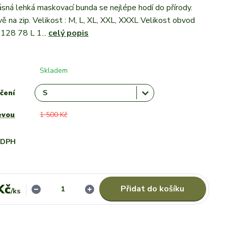
rásná lehká maskovací bunda se nejlépe hodí do přírody.
vě na zip. Velikost : M, L, XL, XXL, XXXL Velikost obvod
 128 78 L 1...
celý popis
Skladem
čení
evou
1 500 Kč
i DPH
Kč
Přidat do košíku
/
ks