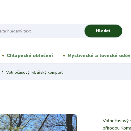
Hledat
Chlapecké oblečení
Myslivecké a lovecké oděv
Volnočasový rybářský komplet
Volnočasový s
přírodou.Komp