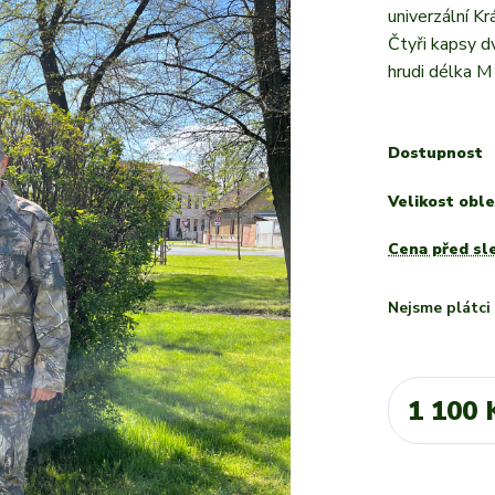
univerzální K
Čtyři kapsy d
hrudi délka M
Dostupnost
Velikost oble
Cena před sl
Nejsme plátc
1 100 