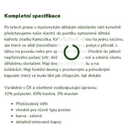
Kompletní specifikace
Po letech praxe s mysliveckým dětským oblečením vám konečně
představujeme naše vlastní, do puntíku vymazlené dětské
kalhoty značky Kamizolka. Kalhoty, které nejsou na jednu sezónu,
ale které se dědí (nezničitelné!). Vhodné pro pobyt v přírodě, s
tátou na posedu nebo pro společné rybaření. Vhodné do jakkoli
nepříznivého počasí (vítr, déšť...). Jsou nešustivé a odolné všemu
dětskému skotačení. Mají dvojitou vrstvu vzadu a na
kolínkách. Mají funkční desing s prostornými a pohodlnými
kapsami, který se bude líbit jak chlapcům, tak dívkám.
Vyráběné v ČR a ošetřené voděodpuzující úpravou.
32% polyester, 65% bavlna, 3% elastan
Přizbůsobivý střih
vhodné pro různé typy postav
barva : zelená
detailně lemované kapsy