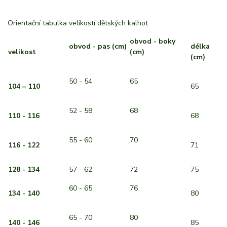
Orientační tabulka velikostí dětských kalhot
obvod - boky
obvod - pas (cm)
délka
velikost
(cm)
(cm)
50 - 54
65
104 – 110
65
52 - 58
68
110 - 116
68
55 - 60
70
116 - 122
71
128 - 134
57 - 62
72
75
60 - 65
76
134 - 140
80
65 - 70
80
140 - 146
85