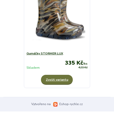
Gumáčky STORMER LUX
335 Kč
/
ks
Skladem
420 Kč
Zvolit variantu
Vytvořeno na
Eshop-rychle.cz